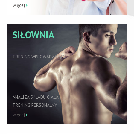
więcej
SIŁOWNIA
TRENING WPROWADZAJĄCY
ANALIZA SKLADU CIAŁA
TRENING PERSONALNY
więcej