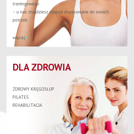
treningowego
– u nas znajdziesz zajęcia dopasowane do swoich
potrzeb.
więcej
DLA ZDROWIA
ZDROWY KRĘGOSŁUP
PILATES
REHABILITACJA